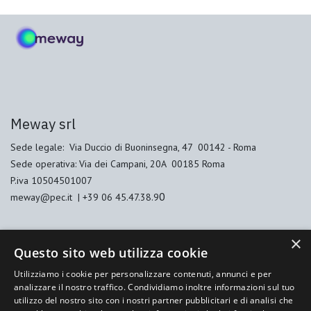
Meway srl
Sede legale: Via Duccio di Buoninsegna, 47 00142 - Roma
Sede operativa: Via dei Campani, 20A 00185 Roma
P.iva 10504501007
0
meway@pec.it | +39 06 45.47.38.9
Informazioni
×
Questo sito web utilizza cookie
Supporto
Utilizziamo i cookie per personalizzare contenuti, annunci e per
Termini di servizio
analizzare il nostro traffico. Condividiamo inoltre informazioni sul tuo
Politica sulla privacy
utilizzo del nostro sito con i nostri partner pubblicitari e di analisi che