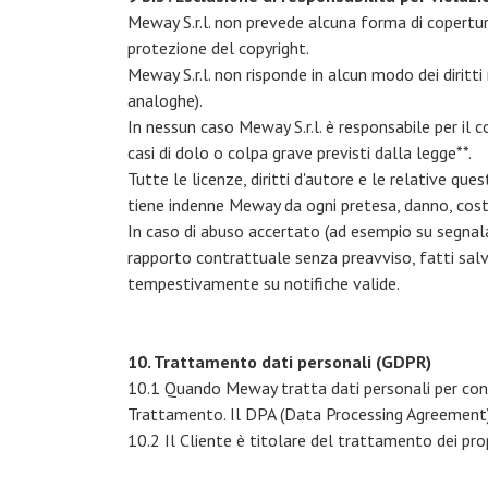
Meway S.r.l. non prevede alcuna forma di copertura g
protezione del copyright.
Meway S.r.l. non risponde in alcun modo dei diritt
analoghe).
In nessun caso Meway S.r.l. è responsabile per il c
casi di dolo o colpa grave previsti dalla legge**.
Tutte le licenze, diritti d'autore e le relative que
tiene indenne Meway da ogni pretesa, danno, costo o
In caso di abuso accertato (ad esempio su segnalazio
rapporto contrattuale senza preavviso, fatti salv
tempestivamente su notifiche valide.
10. Trattamento dati personali (GDPR)
10.1 Quando Meway tratta dati personali per cont
Trattamento. Il DPA (Data Processing Agreement) è
10.2 Il Cliente è titolare del trattamento dei propr