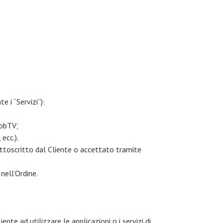
e i “Servizi”):
 HbbTV;
ecc.).
ottoscritto dal Cliente o accettato tramite
nell’Ordine.
ente ad utilizzare le applicazioni o i servizi di