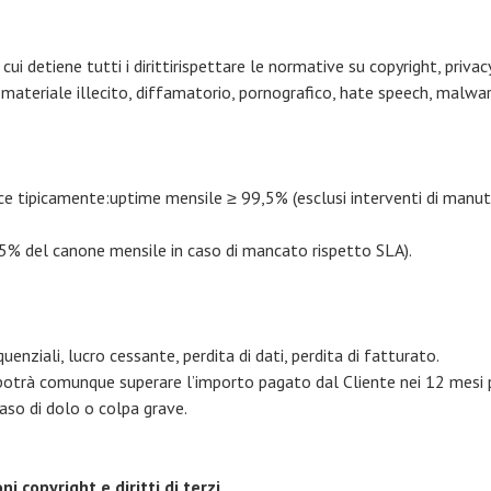
i cui detiene tutti i dirittirispettare le normative su copyright, priv
e materiale illecito, diffamatorio, pornografico, hate speech, malwa
isce tipicamente:uptime mensile ≥ 99,5% (esclusi interventi di ma
-15% del canone mensile in caso di mancato rispetto SLA).
enziali, lucro cessante, perdita di dati, perdita di fatturato.
otrà comunque superare l’importo pagato dal Cliente nei 12 mesi p
caso di dolo o colpa grave.
ni copyright e diritti di terzi