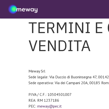
Passa al contenuto
Home
Progetti
Contattaci
TERMINI E
VENDITA
Meway Srl
Sede legale: Via Duccio di Buoninsegna 47, 001
Sede operativa: Via dei Campani 20A, 00185 Ro
P.IVA / C.F.: 10504501007
REA: RM 1237186
PEC:
meway@pec.it