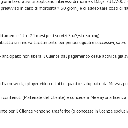
 giorni lavorativi, si applicano interessi di mora ex D.Lgs. 231/2002 
 preavviso in caso di morosità > 30 giorni) e di addebitare costi di r
olitamente 12 o 24 mesi per i servizi SaaS/streaming).
tratto si rinnova tacitamente per periodi uguali e successivi, salvo 
so anticipato non libera il Cliente dal pagamento delle attività già 
, i framework, i player video e tutto quanto sviluppato da Meway pr
pri contenuti (Materiale del Cliente) e concede a Meway una licenza l
nte per il Cliente vengono trasferite (o concesse in licenza esclus