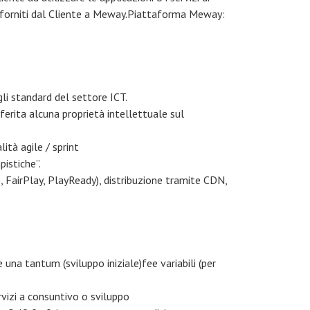
nte forniti dal Cliente a Meway.Piattaforma Meway:
li standard del settore ICT.
ferita alcuna proprietà intellettuale sul
tà agile / sprint
pistiche”.
, FairPlay, PlayReady), distribuzione tramite CDN,
una tantum (sviluppo iniziale)fee variabili (per
rvizi a consuntivo o sviluppo