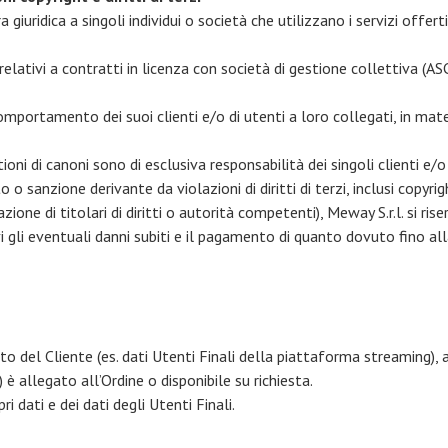
iuridica a singoli individui o società che utilizzano i servizi offert
i relativi a contratti in licenza con società di gestione collettiva 
omportamento dei suoi clienti e/o di utenti a loro collegati, in mater
stioni di canoni sono di esclusiva responsabilità dei singoli clienti e/
 sanzione derivante da violazioni di diritti di terzi, inclusi copyrig
ne di titolari di diritti o autorità competenti), Meway S.r.l. si riser
i gli eventuali danni subiti e il pagamento di quanto dovuto fino al
o del Cliente (es. dati Utenti Finali della piattaforma streaming),
 allegato all’Ordine o disponibile su richiesta.
i dati e dei dati degli Utenti Finali.