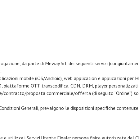
erogazione, da parte di Meway Srl, dei seguenti servizi (congiuntament
);
licazioni mobile (iOS/Android), web application e applicazioni per
D, piattaforme OTT, transcodifica, CDN, DRM, player personalizzati, 
dine/contratto/proposta commerciale/offerta (di seguito “Ordine”) s
 Condizioni Generali, prevalgono le disposizioni specifiche contenute 
e e utilizza i Servizi.Utente Finale: persona fisica autorizzata dal Cli