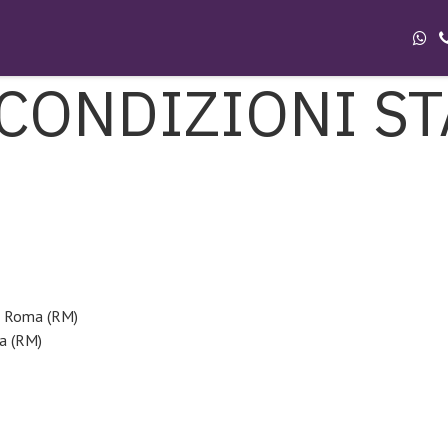
 CONDIZIONI S
42 Roma (RM)
ma (RM)