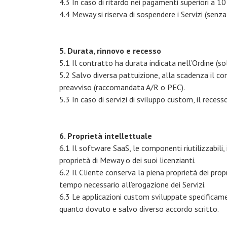
4.3 In caso di ritardo nei pagamenti superiori a 10
4.4 Meway si riserva di sospendere i Servizi (senza
5. Durata, rinnovo e recesso
5.1 Il contratto ha durata indicata nell’Ordine (s
5.2 Salvo diversa pattuizione, alla scadenza il con
preavviso (raccomandata A/R o PEC).
5.3 In caso di servizi di sviluppo custom, il reces
6. Proprietà intellettuale
6.1 Il software SaaS, le componenti riutilizzabili
proprietà di Meway o dei suoi licenzianti.
6.2 Il Cliente conserva la piena proprietà dei pro
tempo necessario all’erogazione dei Servizi.
6.3 Le applicazioni custom sviluppate specificame
quanto dovuto e salvo diverso accordo scritto.