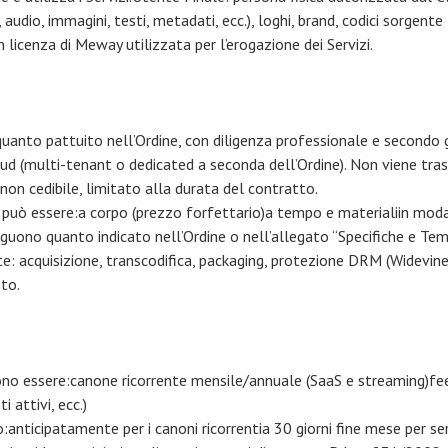
 audio, immagini, testi, metadati, ecc.), loghi, brand, codici sorge
 licenza di Meway utilizzata per l’erogazione dei Servizi.
quanto pattuito nell’Ordine, con diligenza professionale e secondo g
ud (multi-tenant o dedicated a seconda dell’Ordine). Non viene tras
non cedibile, limitato alla durata del contratto.
ò essere:a corpo (prezzo forfettario)a tempo e materialiin modali
seguono quanto indicato nell’Ordine o nell’allegato “Specifiche e Tem
e: acquisizione, transcodifica, packaging, protezione DRM (Widevine
to.
ssono essere:canone ricorrente mensile/annuale (SaaS e streaming)fee 
 attivi, ecc.)
anticipatamente per i canoni ricorrentia 30 giorni fine mese per se