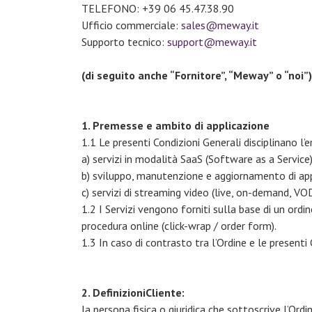
TELEFONO: +39 06 45.47.38.90
Ufficio commerciale:
sales@meway.it
Supporto tecnico:
support@meway.it
(di seguito anche “Fornitore”, “Meway” o “noi”)
1. Premesse e ambito di applicazione
1.1 Le presenti Condizioni Generali disciplinano l’
a) servizi in modalità SaaS (Software as a Service
b) sviluppo, manutenzione e aggiornamento di app
c) servizi di streaming video (live, on-demand, VO
1.2 I Servizi vengono forniti sulla base di un or
procedura online (click-wrap / order form).
1.3 In caso di contrasto tra l’Ordine e le presenti
2. DefinizioniCliente:
la persona fisica o giuridica che sottoscrive l’Ordin