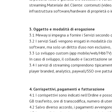
streaming.Materiale del Cliente: contenuti (video,
infrastruttura software/hardware di proprietà o in
3. Oggetto e modalità di erogazione
3.1 Meway si impegna a fornire i Servizi secondo 
3.2 I servizi SaaS vengono erogati in modalità clo
software, ma solo un diritto d’uso non esclusivo, 
3.3 Lo sviluppo custom (app mobile/web/HbbTV) pu
In caso di sviluppo, il collaudo e l’accettazione 
3.4 I servizi di streaming comprendono tipicament
player branded, analytics, paywall/SSO ove pattui
4. Corrispettivi, pagamenti e fatturazione
4.1 I corrispettivi sono indicati nell’Ordine e po
GB trasferito, ore di transcodifica, numero di utenti
4.2 Salvo diverso accordo, i pagamenti avvengono: