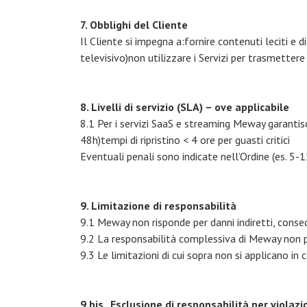
7. Obblighi del Cliente
Il Cliente si impegna a:fornire contenuti leciti e d
televisivo)non utilizzare i Servizi per trasmetter
8. Livelli di servizio (SLA) – ove applicabile
8.1 Per i servizi SaaS e streaming Meway garant
48h)tempi di ripristino < 4 ore per guasti critici
Eventuali penali sono indicate nell’Ordine (es. 5
9. Limitazione di responsabilità
9.1 Meway non risponde per danni indiretti, consequ
9.2 La responsabilità complessiva di Meway non p
9.3 Le limitazioni di cui sopra non si applicano in 
9 bis . Esclusione di responsabilità per violazio